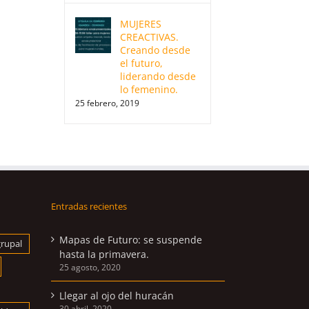
MUJERES
CREACTIVAS.
Creando desde
el futuro,
liderando desde
lo femenino.
25 febrero, 2019
Entradas recientes
Mapas de Futuro: se suspende
grupal
hasta la primavera.
25 agosto, 2020
Llegar al ojo del huracán
30 abril, 2020