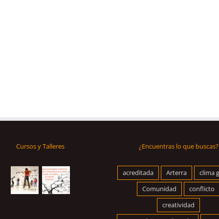
Cursos y Talleres
¿Encuentras lo que buscas?
acreditada
Arterra
clima 
Comunidad
conflicto
creatividad