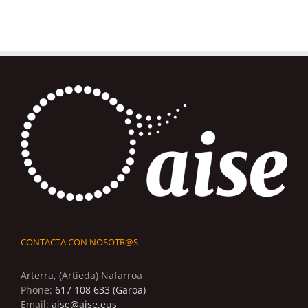
CONTACTA CON NOSOTR@S
Arterra, (Artieda) Nafarroa
Phone:
617 108 633 (Garoa)
Email:
aise@aise.eus