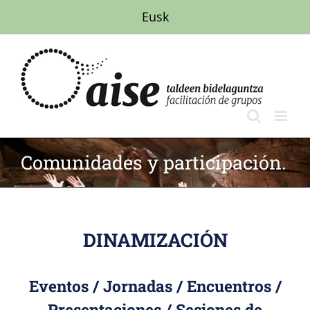
Saltar
Eusk
al
contenido
Comunidades y participación.
DINAMIZACIÓN
Eventos / Jornadas / Encuentros /
Presentaciones / Sesiones de