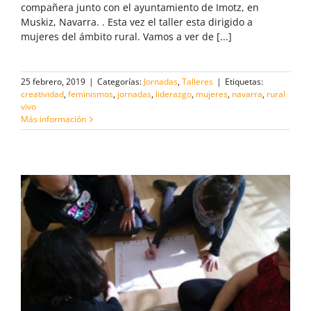
compañera junto con el ayuntamiento de Imotz, en
Muskiz, Navarra. . Esta vez el taller esta dirigido a
mujeres del ámbito rural. Vamos a ver de [...]
25 febrero, 2019
|
Categorías:
Jornadas
,
Talleres
|
Etiquetas:
creatividad
,
feminismos
,
jornadas
,
liderazgo
,
mujeres
,
navarra
,
rural
vivo
Más información