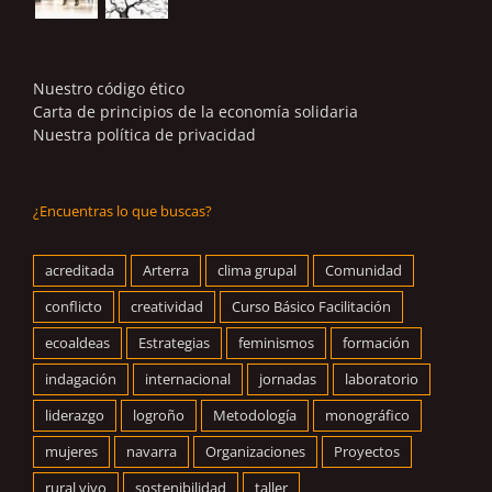
Nuestro código ético
Carta de principios de la economía solidaria
Nuestra política de privacidad
¿Encuentras lo que buscas?
acreditada
Arterra
clima grupal
Comunidad
conflicto
creatividad
Curso Básico Facilitación
ecoaldeas
Estrategias
feminismos
formación
indagación
internacional
jornadas
laboratorio
liderazgo
logroño
Metodología
monográfico
mujeres
navarra
Organizaciones
Proyectos
rural vivo
sostenibilidad
taller