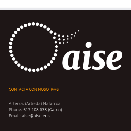
CONTACTA CON NOSOTR@S
Arterra, (Artieda) Nafarroa
Phone:
617 108 633 (Garoa)
Email:
aise@aise.eus