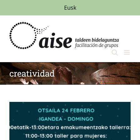
Saltar
Eusk
al
contenido
creatividad