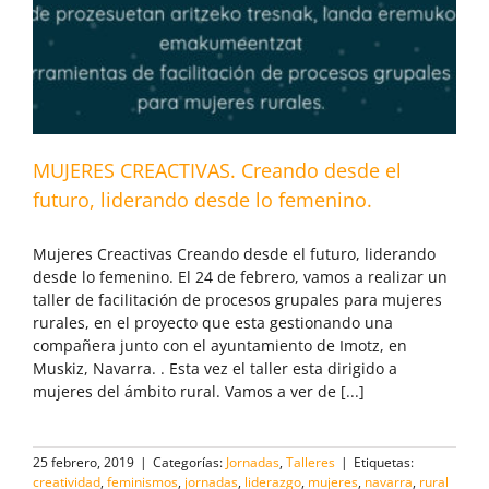
MUJERES CREACTIVAS. Creando desde el
futuro, liderando desde lo femenino.
Mujeres Creactivas Creando desde el futuro, liderando
desde lo femenino. El 24 de febrero, vamos a realizar un
taller de facilitación de procesos grupales para mujeres
rurales, en el proyecto que esta gestionando una
compañera junto con el ayuntamiento de Imotz, en
Muskiz, Navarra. . Esta vez el taller esta dirigido a
mujeres del ámbito rural. Vamos a ver de [...]
25 febrero, 2019
|
Categorías:
Jornadas
,
Talleres
|
Etiquetas:
creatividad
,
feminismos
,
jornadas
,
liderazgo
,
mujeres
,
navarra
,
rural