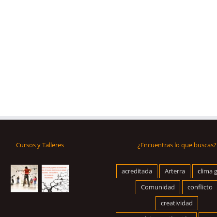
Cursos y Talleres
¿Encuentras lo que buscas?
acreditada
Arterra
clima 
Comunidad
conflicto
creatividad