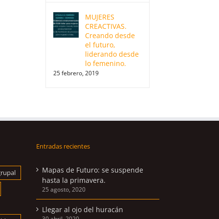
MUJERES
CREACTIVAS.
Creando desde
el futuro,
liderando desde
lo femenino.
25 febrero, 2019
Entradas recientes
Mapas de Futuro: se suspende
grupal
hasta la primavera.
25 agosto, 2020
Llegar al ojo del huracán
30 abril, 2020