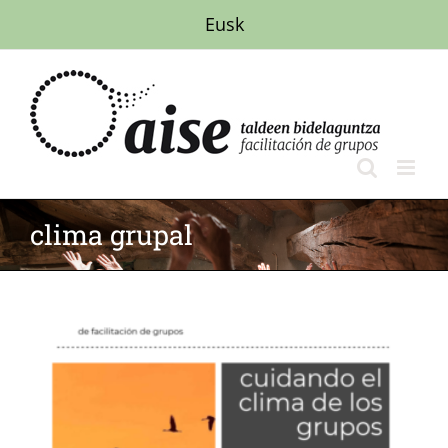
Saltar
Eusk
al
contenido
clima grupal